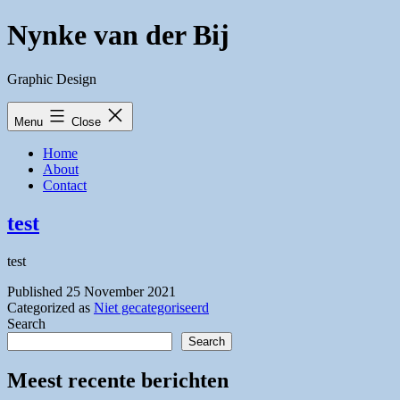
Skip
Nynke van der Bij
to
content
Graphic Design
Menu
Close
Home
About
Contact
test
test
Published
25 November 2021
Categorized as
Niet gecategoriseerd
Search
Search
Meest recente berichten